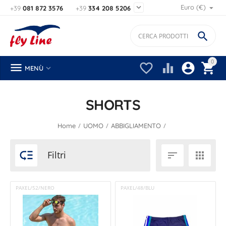

Euro (€)
+39
081 872 3576
+39
334 208 5206

0






MENÙ
SHORTS
/
/
/
Home
UOMO
ABBIGLIAMENTO

Filtri


PAXEL/52/NERO
PAXEL/48/BLU