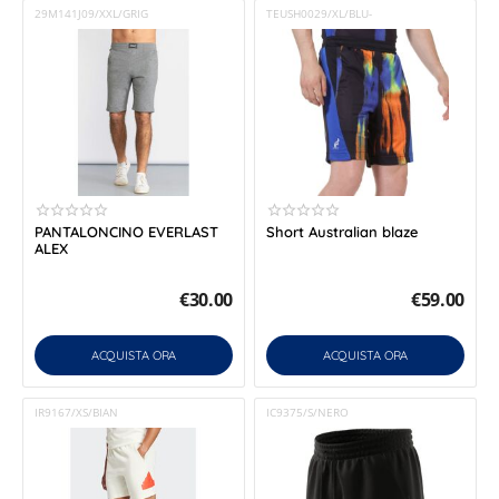
29M141J09/XXL/GRIG
TEUSH0029/XL/BLU-
PANTALONCINO EVERLAST
Short Australian blaze
ALEX
€
30.00
€
59.00
ACQUISTA ORA
ACQUISTA ORA
IR9167/XS/BIAN
IC9375/S/NERO