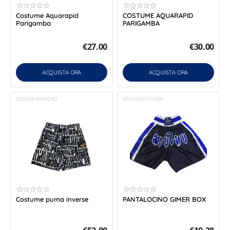
Costume Aquarapid
COSTUME AQUARAPID
Parigamba
PARIGAMBA
€
27.00
€
30.00
ACQUISTA ORA
ACQUISTA ORA
539245/M/NERO
8032636711588
Costume puma inverse
PANTALOCINO GIMER BOX