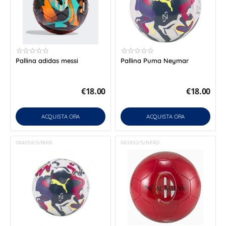
Pallina adidas messi
Pallina Puma Neymar
€
18.00
€
18.00
ACQUISTA ORA
ACQUISTA ORA
084058/5/BIAN
083852/5/NERO