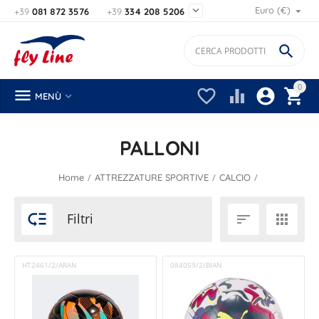

Euro (€)
+39
081 872 3576
+39
334 208 5206

0






MENÙ
PALLONI
/
/
/
Home
ATTREZZATURE SPORTIVE
CALCIO

Filtri


HT2461/2/ARAN
084059/2/BIAN