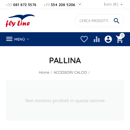

Euro (€)
+39
081 872 3576
+39
334 208 5206

0






MENÙ
PALLINA
/
/
Home
ACCESSORI CALCIO
Non esistono prodotti in questa sezione