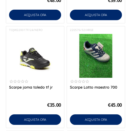
€
48.00
€
39.00
ACQUISTA ORA
ACQUISTA ORA
TOJW22001TF/24/NERO
220576/32/ARGE
Scarpe joma toledo tf jr
Scarpe Lotto maestro 700
€
35.00
€
45.00
ACQUISTA ORA
ACQUISTA ORA