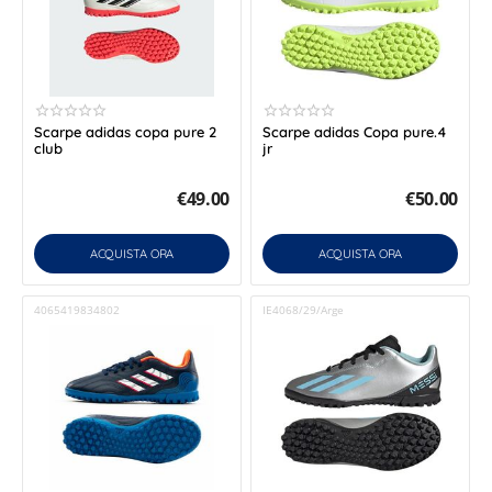
Scarpe adidas copa pure 2
Scarpe adidas Copa pure.4
club
jr
€
49.00
€
50.00
ACQUISTA ORA
ACQUISTA ORA
4065419834802
IE4068/29/Arge