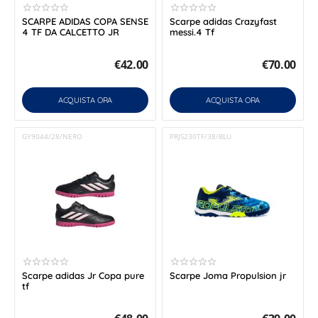
SCARPE ADIDAS COPA SENSE
Scarpe adidas Crazyfast
4 TF DA CALCETTO JR
messi.4 Tf
€
42.00
€
70.00
ACQUISTA ORA
ACQUISTA ORA
GY9044/28/NERO
PRJS230TF/38/BLU
Scarpe adidas Jr Copa pure
Scarpe Joma Propulsion jr
tf