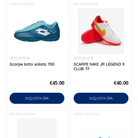
219756/28/AZZU
DA1334/35/BIAN
Scarpe lotto solista 700
SCARPE NIKE JR LEGEND 9
CLUB TF
€
45.00
€
40.00
ACQUISTA ORA
ACQUISTA ORA
DA1334/28/NERO
DJ2901/35.5/CELE