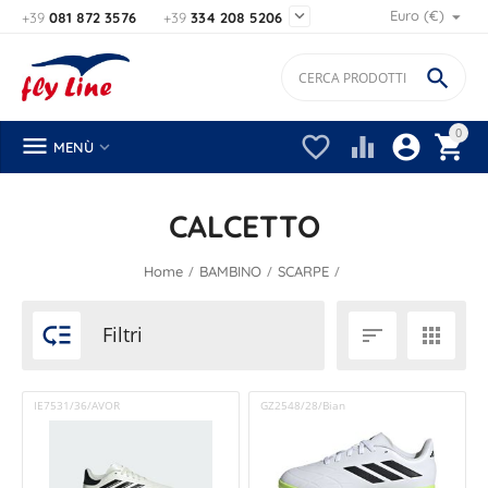

Euro (€)
+39
081 872 3576
+39
334 208 5206

0






MENÙ
CALCETTO
/
/
/
Home
BAMBINO
SCARPE

Filtri


IE7531/36/AVOR
GZ2548/28/Bian