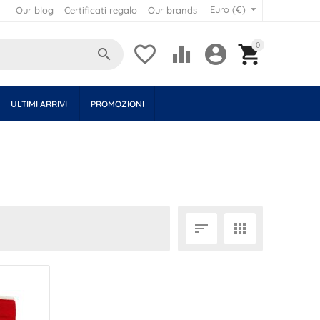
Euro (€)
Our blog
Certificati regalo
Our brands
0





ULTIMI ARRIVI
PROMOZIONI
MORE FILTERS

