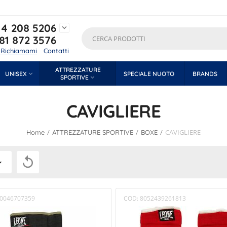
4 208 5206

81 872 3576
Richiamami
Contatti
ATTREZZATURE
UNISEX

SPECIALE NUOTO
BRANDS
SPORTIVE

CAVIGLIERE
/
/
/
CAVIGLIERE
Home
ATTREZZATURE SPORTIVE
BOXE

0046707359
COD:
8052439261813