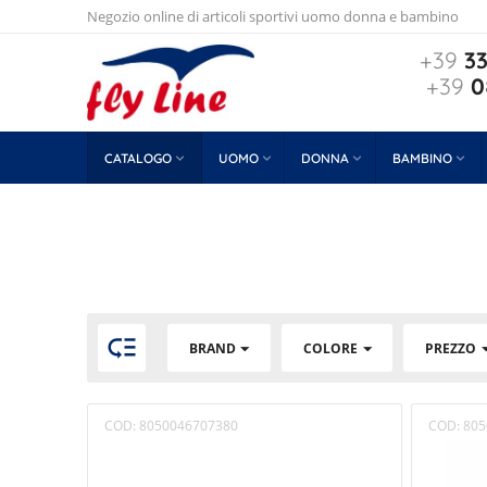
Negozio online di articoli sportivi uomo donna e bambino
+39
33
+39
0
CATALOGO

UOMO

DONNA

BAMBINO


BRAND
COLORE
PREZZO
COD:
8050046707380
COD:
805