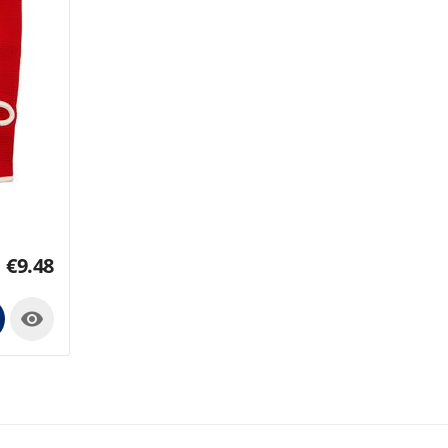
€
9.48
