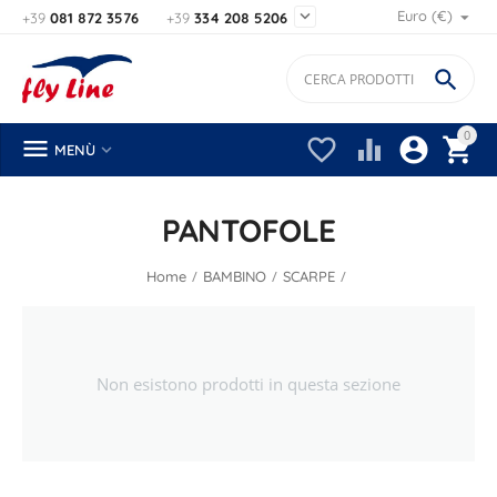

Euro (€)
+39
081 872 3576
+39
334 208 5206

0






MENÙ
PANTOFOLE
/
/
/
Home
BAMBINO
SCARPE
Non esistono prodotti in questa sezione