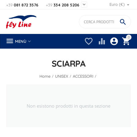

Euro (€)
+39
081 872 3576
+39
334 208 5206

0






MENÙ
SCIARPA
/
/
/
Home
UNISEX
ACCESSORI
Non esistono prodotti in questa sezione