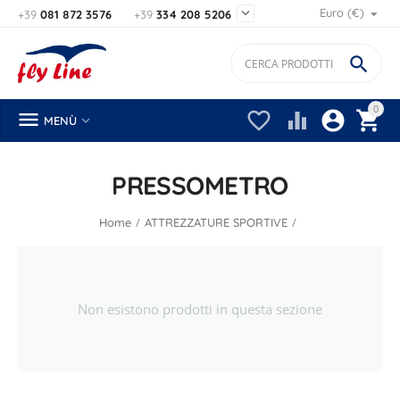

Euro (€)
+39
081 872 3576
+39
334 208 5206

0






MENÙ
PRESSOMETRO
/
/
Home
ATTREZZATURE SPORTIVE
Non esistono prodotti in questa sezione