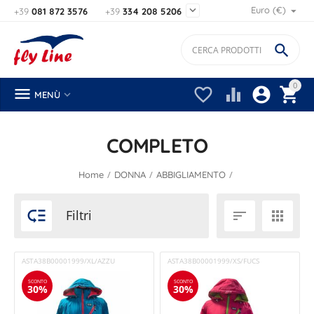

Euro (€)
+39
081 872 3576
+39
334 208 5206

0






MENÙ
COMPLETO
/
/
/
Home
DONNA
ABBIGLIAMENTO

Filtri


ASTA38B00001999/XL/AZZU
ASTA38B00001999/XS/FUCS
SCONTO
SCONTO
30%
30%