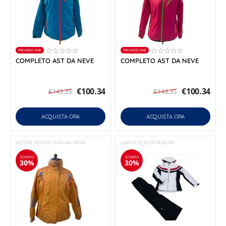
PROMOZIONE
PROMOZIONE
COMPLETO AST DA NEVE
COMPLETO AST DA NEVE
€
100.34
€
100.34
€
143.35
€
143.35
ACQUISTA ORA
ACQUISTA ORA
ASTDM7R00001046/46/ARAN
AA8F/T31A/2F/M/BIAN
SCONTO
SCONTO
30%
30%