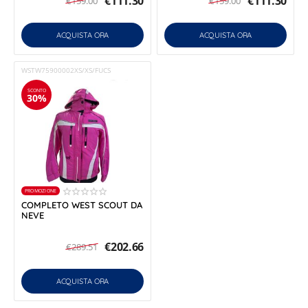
€
111.30
€
111.30
€
159.00
€
159.00
ACQUISTA ORA
ACQUISTA ORA
WSTW75900002XS/XS/FUCS
SCONTO
30%
PROMOZIONE
COMPLETO WEST SCOUT DA
NEVE
€
202.66
€
289.51
ACQUISTA ORA