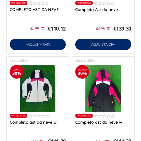
PROMOZIONE
PROMOZIONE
COMPLETO AST DA NEVE
Completo Ast da neve
€
110.12
€
139.30
€
157.32
€
199.00
ACQUISTA ORA
ACQUISTA ORA
AB8L/L/BIAN
AB8L/S/NERO
SCONTO
SCONTO
30%
30%
PROMOZIONE
PROMOZIONE
Completo ast da neve w
Completo ast da neve w