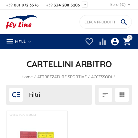

Euro (€)
+39
081 872 3576
+39
334 208 5206

0






MENÙ
CARTELLINI ARBITRO
/
/
/
Home
ATTREZZATURE SPORTIVE
ACCESSORI

Filtri


GR15/TG 01/MULT